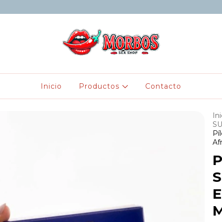
Inicio
Productos
Contacto
Ini
S
Pí
Af
P
S
E
M