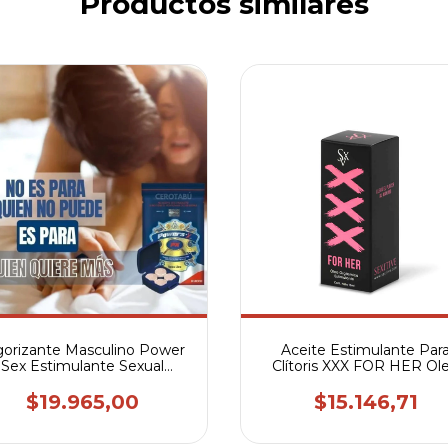
Productos similares
gorizante Masculino Power
Aceite Estimulante Par
Sex Estimulante Sexual
Clítoris XXX FOR HER Ol
otenciador Para Hombre
Orgásmico Estimulant
Sexitive
$19.965,00
$15.146,71