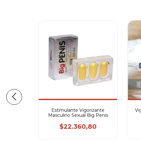
ulino Li
para el
Estimulante Vigorizante
Vi
rección
Masculino Sexual Big Penis
38
P
$22.360,80