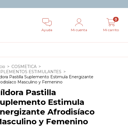
0
Ayuda
Mi cuenta
Mi carrito
cio
>
COSMETICA
>
UPLEMENTOS ESTIMULANTES
>
ldora Pastilla Suplemento Estimula Energizante
rodisíaco Masculino y Femenino
íldora Pastilla
uplemento Estimula
nergizante Afrodisíaco
asculino y Femenino