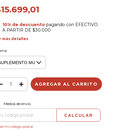
15.699,01
10% de descuento
pagando con EFECTIVO
A PARTIR DE $30.000
r más detalles
oma
CAMBIAR CP
regas para el CP:
Medios de envío
CALCULAR
sé mi código postal