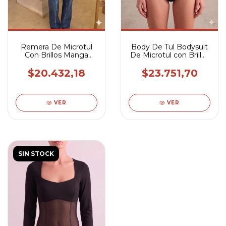
Remera De Microtul
Body De Tul Bodysuit
Con Brillos Manga
De Microtul con Brillos
Larga
Manga Larga Con
Ganchito
$20.432,18
$23.751,70
VER
VER
SIN STOCK