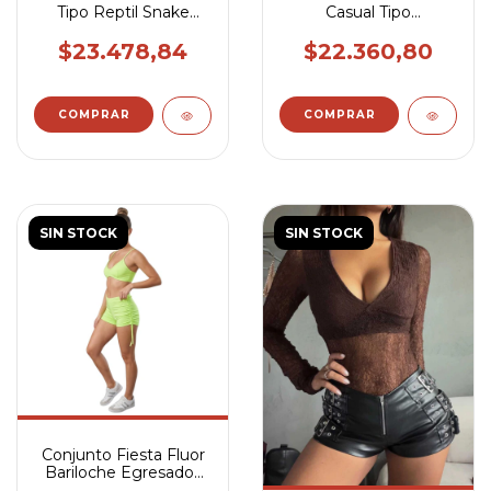
Tipo Reptil Snake
Casual Tipo
Cierre Negro
Engomado Salidas
$23.478,84
$22.360,80
SIN STOCK
SIN STOCK
Conjunto Fiesta Fluor
Bariloche Egresados
De Secundaria