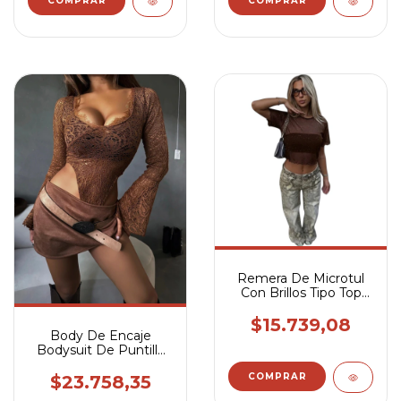
COMPRAR
Remera De Microtul
Con Brillos Tipo Top
Oversize Salidas
$15.739,08
Body De Encaje
Bodysuit De Puntilla
Manga Larga
Chocolate
COMPRAR
$23.758,35