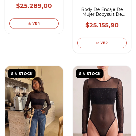
$25.289,00
Body De Encaje De
Mujer Bodysuit De
Puntilla Manga Larga
$25.155,90
VER
VER
SIN STOCK
SIN STOCK