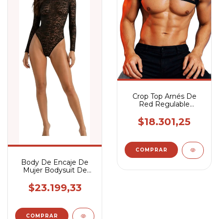
Crop Top Arnés De
Red Regulable
Masculino En Elástico
$18.301,25
Body De Encaje De
Mujer Bodysuit De
Puntilla Manga Larga
$23.199,33
COMPRAR