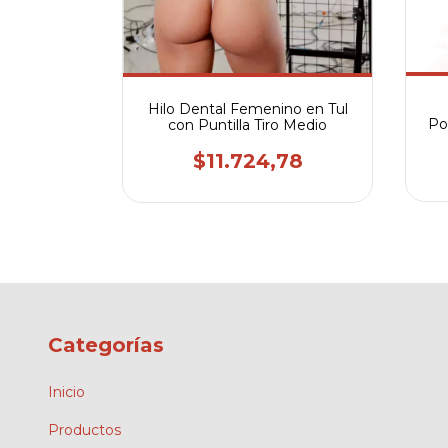
licado
34
Hilo Dental Femenino en Tul
Por
con Puntilla Tiro Medio
$11.724,78
Categorías
Inicio
Productos