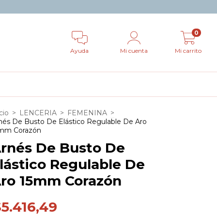
0
Ayuda
Mi cuenta
Mi carrito
cio
>
LENCERIA
>
FEMENINA
>
nés De Busto De Elástico Regulable De Aro
mm Corazón
rnés De Busto De
lástico Regulable De
ro 15mm Corazón
5.416,49