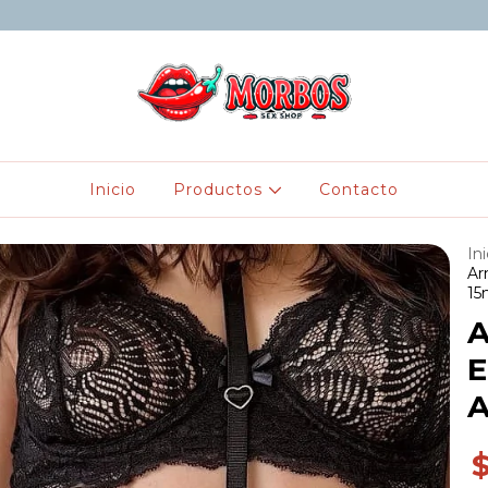
Inicio
Productos
Contacto
Ini
Ar
15
A
E
A
$