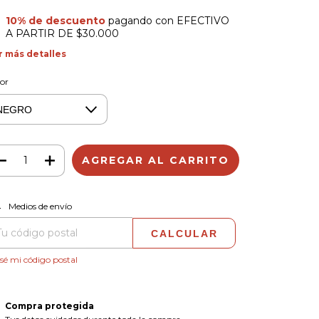
10% de descuento
pagando con EFECTIVO
A PARTIR DE $30.000
r más detalles
or
CAMBIAR CP
regas para el CP:
Medios de envío
CALCULAR
sé mi código postal
Compra protegida